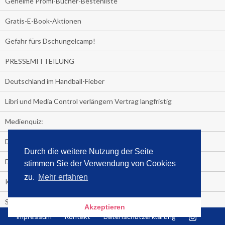
Geheime Promi-Bücher-Bestenliste
Gratis-E-Book-Aktionen
Gefahr fürs Dschungelcamp!
PRESSEMITTEILUNG
Deutschland im Handball-Fieber
Libri und Media Control verlängern Vertrag langfristig
Medienquiz:
Deutschlands Jahrescharts 2018
Durch die weitere Nutzung der Seite
Die TV-Quotenkönige 2018
stimmen Sie der Verwendung von Cookies
zu.
Mehr erfahren
KNV und Media Control verlängern vorzeitig Zusammenarbeit
STRENG VERTRAULICH
Akzeptieren
Impressum
Kontakt
Datenschutzerklärung
Streaming verändert TV?