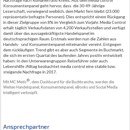
Nachfrage nach Romanen und Krimis. Aus dem media control
Konsumentenpanel geht hervor, dass die 30-49-Jährige
Leserschaft, vorwiegend weiblich, dem Markt fern bleibt (23.000
repräsentativ befragte Personen). Dies entspricht einem Rückgang
in dieser Zielgruppe von 8% im Vergleich zum Vorjahr. Media Control
erhält täglich Verkaufsdaten von 4.200 Verkaufsstellen und verfügt
damit über das aussagekräftigste Handelspanel im
deutschsprachigen Raum. Erstmals werden nun die Zahlen aus
Handels- und Konsumentenpanel miteinander vereint. Entgegen
dem rückläufigen Trend gibt es aber auch Segmente im Buchmarkt,
die sich im ersten Quartal des laufenden Jahres positiv entwickelt
haben: In den Unterwarengruppen Reiseführer oder auch
Lebenshilfe /Alltag beobachtet media control eine stabile bzw.
steigende Nachfrage in 2017.
®
Mit MC Metis
, dem Dashboard für die Buchbranche, werden die
Welten Handelspanel, Konsumentenpanel, eBooks und Social Media
intelligent verknüpft.
Ansprechpartner