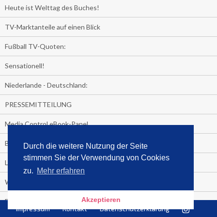
Heute ist Welttag des Buches!
TV-Marktanteile auf einen Blick
Fußball TV-Quoten:
Sensationell!
Niederlande - Deutschland:
PRESSEMITTEILUNG
Media Control eBook-Panel
BIATHLON-WM im TV
Durch die weitere Nutzung der Seite
stimmen Sie der Verwendung von Cookies
Lagerfelds N°5
zu.
Mehr erfahren
Wer schaut täglich fast sieben Stunden Fernsehen?
Akzeptieren
Es Pilchert allerorten
Impressum
Kontakt
Datenschutzerklärung