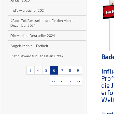
Januar 2025
Indie-Hörbücher 2024
#BookTok Bestsellerliste für den Monat
Dezember 2024
Die Medien-Bestseller 2024
Angela Merkel - Freiheit
Bad
Platin-Award für Sebastian Fitzek
Infl
3
4
5
6
7
8
9
Prof
<<
<
>
>>
die 
erfo
Welt
Medi