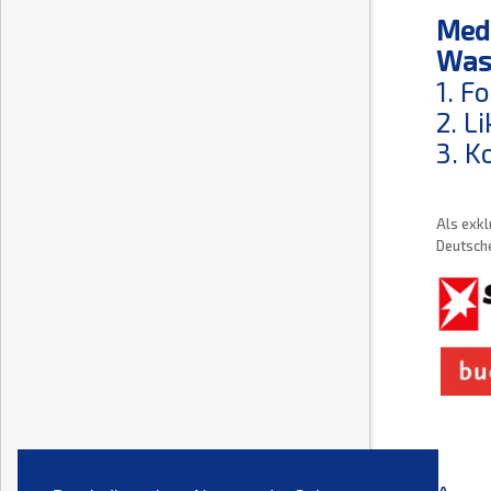
Medi
Was 
1. F
2. L
3. K
Als exkl
Deutsche