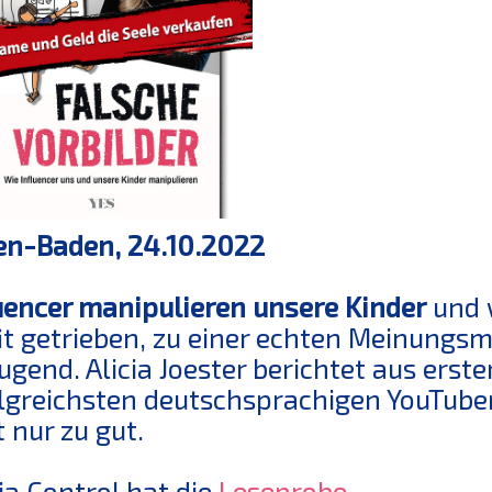
en-Baden, 24.10.2022
uencer manipulieren unsere Kinder
und w
it getrieben, zu einer echten Meinungs
Jugend. Alicia Joester berichtet aus erster
lgreichsten deutschsprachigen YouTube
 nur zu gut.
a Control hat die
Leseprobe
.