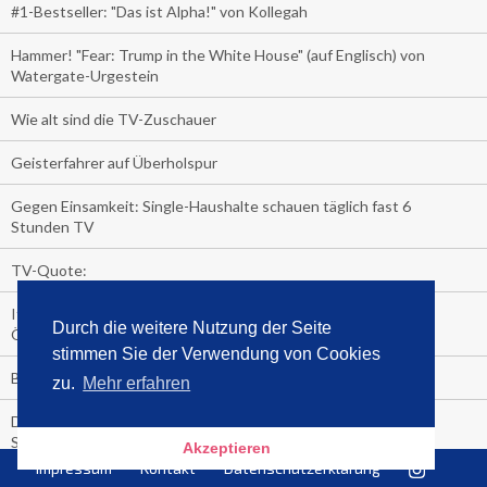
#1-Bestseller: "Das ist Alpha!" von Kollegah
Hammer! "Fear: Trump in the White House" (auf Englisch) von
Watergate-Urgestein
Wie alt sind die TV-Zuschauer
Geisterfahrer auf Überholspur
Gegen Einsamkeit: Single-Haushalte schauen täglich fast 6
Stunden TV
TV-Quote:
Italienisches Kochbuch schießt auf Nummer 1 in Deutschland,
Durch die weitere Nutzung der Seite
Österreich und Schweiz
stimmen Sie der Verwendung von Cookies
Blick in die Garage der TV-Dauerglotzer
zu.
Mehr erfahren
Die Deutschen investieren, während die Österreicher und
Schweizer noch nachdenken, wie sie reich werden.
Akzeptieren
Impressum
Kontakt
Datenschutzerklärung
Meistverkaufte Blu-ray im zweiten Quartal – Doppelspitze für