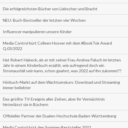
Die erfolgreichsten Bücher von Liebscher und Bracht
NEU: Buch-Bestseller der letzten vier Wochen
Influencer manipulieren unsere Kinder
Media Control kürt Colleen Hoover mit dem #BookTok Award
Q.03/2022
Hat Robert Habeck, als er mit seiner Frau Andrea Paluch im letzten
Jahr in einem Kinderbuch erzählt, wie aufregend doch ein
Stromausfall sein kann, schon geahnt, was 2022 auf ihn zukommt??
Hörbuch-Markt auf dem Wachtumskurs: Download und Streaming
immer beliebter
Das größte TV-Ereignis aller Zeiten, aber ihr Vermächtnis
hinterlässt sie in Büchern
Offizieller Partner der Dualen-Hochschule Baden-Württemberg
Media Control kürt den Sommer-Beststeller 2022