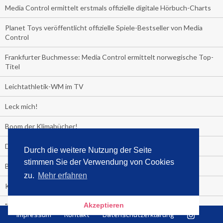
Media Control ermittelt erstmals offizielle digitale Hörbuch-Charts
Planet Toys veröffentlicht offizielle Spiele-Bestseller von Media
Control
Frankfurter Buchmesse: Media Control ermittelt norwegische Top-
Titel
Leichtathletik-WM im TV
Leck mich!
Boom der Klimabücher!
Der Sommer-Bestseller 2019
Durch die weitere Nutzung der Seite
stimmen Sie der Verwendung von Cookies
Backstop einer Showkarriere!
zu.
Mehr erfahren
Kinder nicht anbrüllen!
Akzeptieren
"Das Leben fickt am härtesten"
Impressum
Kontakt
Datenschutzerklärung