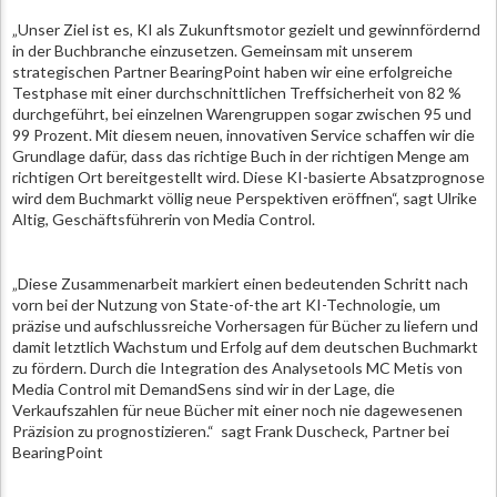
„Unser Ziel ist es, KI als Zukunftsmotor gezielt und gewinnfördernd
in der Buchbranche einzusetzen. Gemeinsam mit unserem
strategischen Partner BearingPoint haben wir eine erfolgreiche
Testphase mit einer durchschnittlichen Treffsicherheit von 82 %
durchgeführt, bei einzelnen Warengruppen sogar zwischen 95 und
99 Prozent. Mit diesem neuen, innovativen Service schaffen wir die
Grundlage dafür, dass das richtige Buch in der richtigen Menge am
richtigen Ort bereitgestellt wird. Diese KI-basierte Absatzprognose
wird dem Buchmarkt völlig neue Perspektiven eröffnen“, sagt Ulrike
Altig, Geschäftsführerin von Media Control.
„Diese Zusammenarbeit markiert einen bedeutenden Schritt nach
vorn bei der Nutzung von State-of-the art KI-Technologie, um
präzise und aufschlussreiche Vorhersagen für Bücher zu liefern und
damit letztlich Wachstum und Erfolg auf dem deutschen Buchmarkt
zu fördern. Durch die Integration des Analysetools MC Metis von
Media Control mit DemandSens sind wir in der Lage, die
Verkaufszahlen für neue Bücher mit einer noch nie dagewesenen
Präzision zu prognostizieren.“ sagt Frank Duscheck, Partner bei
BearingPoint