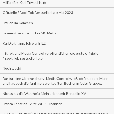
Milliardärs Karl-Erivan Haub
Offizielle #BookTok Bestsellerliste Mai 2023
Frauen im Kommen
Lesemotive ab sofort in MC Metis
Kai Diekmann: Ich war BILD
TikTok und Media Control veröffentlichen die erste offizielle
#BookTok Bestsellerliste
Noch wach?
Das ist eine Überraschung. Media Control weiß, ob Frau oder Mann
und hat auch die fünf meistverkauften Bücher in jeder Gruppe.
Nichts als die Wahrheit: Mein Leben mit Benedikt XVI
Franca Lehfeldt - Alte WEISE Männer
„FUTURE of Work”: Wie hat die Arbeitswelt sich verändert und wo