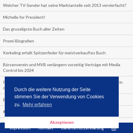
Welcher TV-Sender hat seine Marktanteile seit 2013 vervierfacht?
Michelle for President!
Das gruseligste Buch aller Zeiten
Promi-Biografien
Kerkeling erhält Spitzenfeder für meistverkauftes Buch
Börsenverein und MVB verlängern vorzeitig Verträge mit Media
Control bis 2024
PocketBook, Ceebo und Umbreit bringen Hörbuch-Downloads in
die Cloud
Durch die weitere Nutzung der Seite
stimmen Sie der Verwendung von Cookies
Bella Bella
zu.
Mehr erfahren
#1-Bestseller: "Das ist Alpha!" von Kollegah
Akzeptieren
Hammer! "Fear: Trump in the White House" (auf Englisch) von
Impressum
Kontakt
Datenschutzerklärung
Watergate-Urgestein