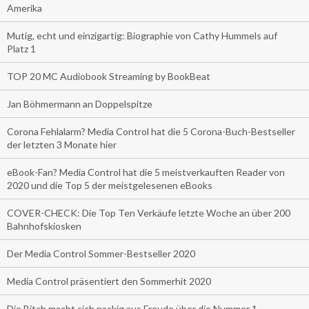
Amerika
Mutig, echt und einzigartig: Biographie von Cathy Hummels auf
Platz 1
TOP 20 MC Audiobook Streaming by BookBeat
Jan Böhmermann an Doppelspitze
Corona Fehlalarm? Media Control hat die 5 Corona-Buch-Bestseller
der letzten 3 Monate hier
eBook-Fan? Media Control hat die 5 meistverkauften Reader von
2020 und die Top 5 der meistgelesenen eBooks
COVER-CHECK: Die Top Ten Verkäufe letzte Woche an über 200
Bahnhofskiosken
Der Media Control Sommer-Bestseller 2020
Media Control präsentiert den Sommerhit 2020
Die Bitch macht sich nackig aus Freude über die Nummer 1