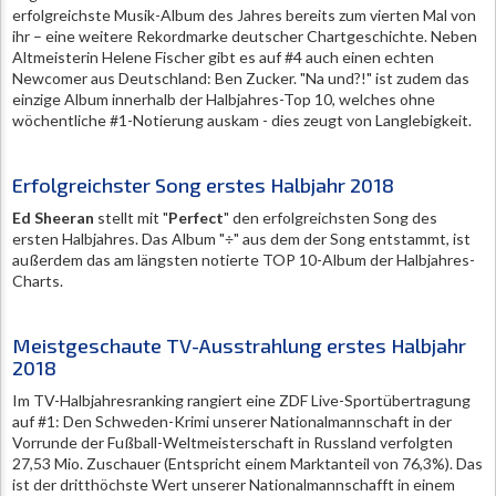
erfolgreichste Musik-Album des Jahres bereits zum vierten Mal von
ihr – eine weitere Rekordmarke deutscher Chartgeschichte. Neben
Altmeisterin Helene Fischer gibt es auf #4 auch einen echten
Newcomer aus Deutschland: Ben Zucker. "Na und?!" ist zudem das
einzige Album innerhalb der Halbjahres-Top 10, welches ohne
wöchentliche #1-Notierung auskam - dies zeugt von Langlebigkeit.
Erfolgreichster Song erstes Halbjahr 2018
Ed Sheeran
stellt mit "
Perfect
" den erfolgreichsten Song des
ersten Halbjahres. Das Album "÷" aus dem der Song entstammt, ist
außerdem das am längsten notierte TOP 10-Album der Halbjahres-
Charts.
Meistgeschaute TV-Ausstrahlung erstes Halbjahr
2018
Im TV-Halbjahresranking rangiert eine ZDF Live-Sportübertragung
auf #1: Den Schweden-Krimi unserer Nationalmannschaft in der
Vorrunde der Fußball-Weltmeisterschaft in Russland verfolgten
27,53 Mio. Zuschauer (Entspricht einem Marktanteil von 76,3%). Das
ist der dritthöchste Wert unserer Nationalmannschafft in einem