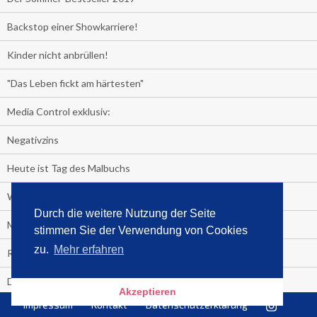
Backstop einer Showkarriere!
Kinder nicht anbrüllen!
"Das Leben fickt am härtesten"
Media Control exklusiv:
Negativzins
Heute ist Tag des Malbuchs
Welches Auto fahren Sie?
Durch die weitere Nutzung der Seite
Media Control ermittelt: Das ist der Sommerhit 2019
stimmen Sie der Verwendung von Cookies
zu.
Mehr erfahren
Rammstein, "Tatort" und ein Känguru an der Spitze
Die Promi-Bestseller 1. Halbjahr 2019
Akzeptieren
Impressum
Kontakt
Datenschutzerklärung
Alle Bestseller in der Übersicht