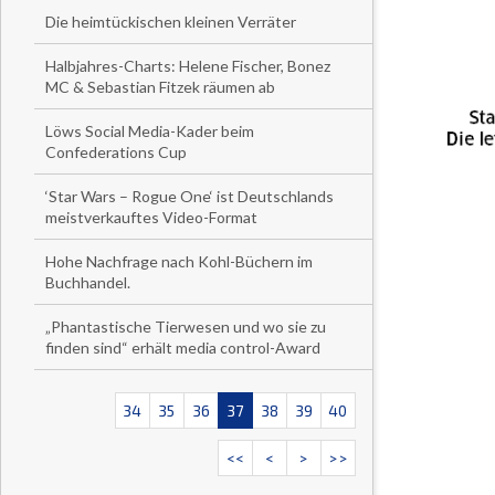
Die heimtückischen kleinen Verräter
Halbjahres-Charts: Helene Fischer, Bonez
MC & Sebastian Fitzek räumen ab
Löws Social Media-Kader beim
Confederations Cup
‘Star Wars – Rogue One‘ ist Deutschlands
meistverkauftes Video-Format
Hohe Nachfrage nach Kohl-Büchern im
Buchhandel.
„Phantastische Tierwesen und wo sie zu
finden sind“ erhält media control-Award
34
35
36
37
38
39
40
<<
<
>
>>