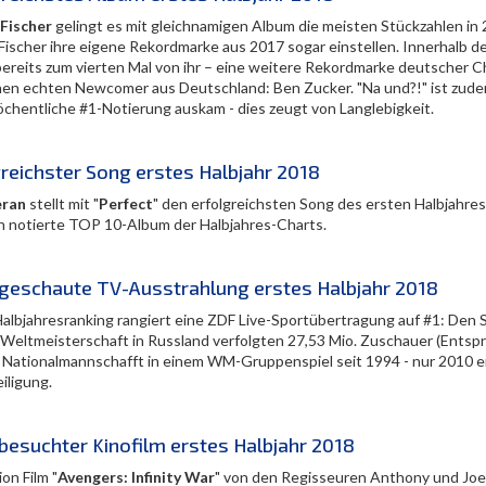
Fischer
gelingt es mit gleichnamigen Album die meisten Stückzahlen in
Fischer ihre eigene Rekordmarke aus 2017 sogar einstellen. Innerhalb d
bereits zum vierten Mal von ihr – eine weitere Rekordmarke deutscher C
nen echten Newcomer aus Deutschland: Ben Zucker. "Na und?!" ist zudem
chentliche #1-Notierung auskam - dies zeugt von Langlebigkeit.
reichster Song erstes Halbjahr 2018
eran
stellt mit "
Perfect
" den erfolgreichsten Song des ersten Halbjahre
n notierte TOP 10-Album der Halbjahres-Charts.
geschaute TV-Ausstrahlung erstes Halbjahr 2018
albjahresranking rangiert eine ZDF Live-Sportübertragung auf #1: Den
-Weltmeisterschaft in Russland verfolgten 27,53 Mio. Zuschauer (Entspr
 Nationalmannschafft in einem WM-Gruppenspiel seit 1994 - nur 2010 er
iligung.
besuchter Kinofilm erstes Halbjahr 2018
on Film "
Avengers: Infinity War
" von den Regisseuren Anthony und Joe