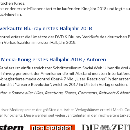
tschen Kinos.
 ist er der erste Millionenstarter im laufenden Kinojahr 2018 und legte
c-Filme hin.
verkaufte Blu-ray erstes Halbjahr 2018
ontrol erfasst die Umsätze der DVD & Blu-ray-Verkäufe des deutschen B
n Verkaufszahlen im ersten Halbjahr 2018.
l Media-König erstes Halbjahr 2018 / Autoren
Sanders
ist einflussreichster Schriftsteller im Social Web! Über die dre
) hinweg generiert der Amerikaner die mit Abstand meisten Interkatione
 registrierte media control über 4,7 Mio. „User-Reactions“ in der erste
and ist "Unsere Revolution", welches 2017 im Ullstein Verlag erschien.
ktion = Summe aller Likes, Reactions, Shares, Comments, Retweets & Ment
usiver Medienpartner der größten deutschen Verlagshäuser erstellt Media Contr
n Kinocharts. Diese werden seit vielen Jahrzehnten in den reichweitenstärk