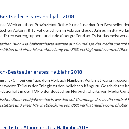
Bestseller erstes Halbjahr 2018
te Werk aus ihrer Provinzkrimi-Reihe ist meistverkaufter Bestseller der
tschen Autorin
Rita Falk
erschien im Februar dieses Jahres im dtv Verl
lerlisten warengruppen- und indexübergreifend an. Es ist das meistverk
tschen Buch-Halbjahrescharts werden auf Grundlage des media control H
sstätten und einer Marktabdeckung von 88% verfügt media control über 
ch-Bestseller erstes Halbjahr 2018
nguru-Chroniken
“ aus dem Hörbuch Hamburg Verlag ist warengruppenü
er zweite Teil aus der Trilogie zu den beliebten Känguru-Geschichten be
e dauerhaft in der TOP 5 der deutschen Hörbuch Charts von Media Contr
tschen Buch-Halbjahrescharts werden auf Grundlage des media control H
sstätten und einer Marktabdeckung von 88% verfügt media control über 
greichstes Album erstes Halbjahr 2018