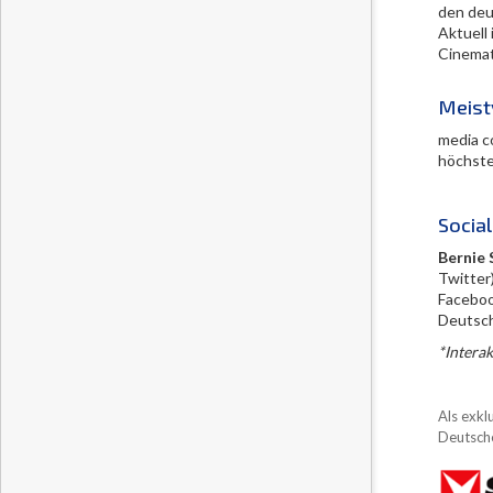
den deu
Aktuell
Cinemati
Meist
media c
höchste
Socia
Bernie 
Twitter
Facebook
Deutschl
*Intera
Als exkl
Deutsche