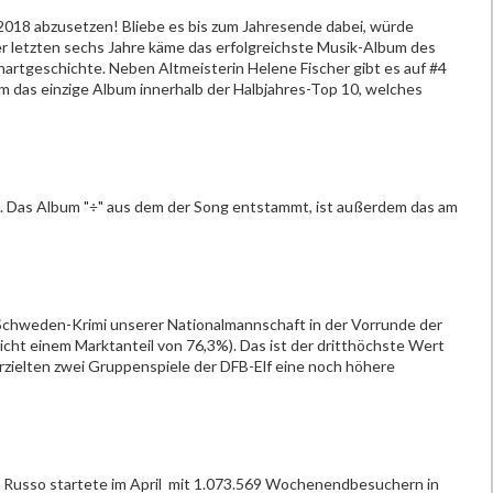
 2018 abzusetzen! Bliebe es bis zum Jahresende dabei, würde
er letzten sechs Jahre käme das erfolgreichste Musik-Album des
hartgeschichte. Neben Altmeisterin Helene Fischer gibt es auf #4
 das einzige Album innerhalb der Halbjahres-Top 10, welches
s. Das Album "÷" aus dem der Song entstammt, ist außerdem das am
 Schweden-Krimi unserer Nationalmannschaft in der Vorrunde der
icht einem Marktanteil von 76,3%). Das ist der dritthöchste Wert
zielten zwei Gruppenspiele der DFB-Elf eine noch höhere
 Russo startete im April mit 1.073.569 Wochenendbesuchern in