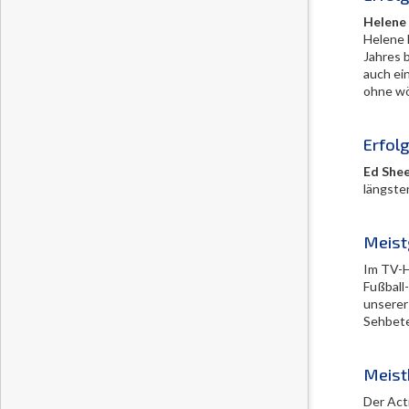
Helene 
Helene 
Jahres 
auch ei
ohne wö
Erfolg
Ed She
längste
Meist
Im TV-H
Fußball
unserer
Sehbete
Meist
Der Acti