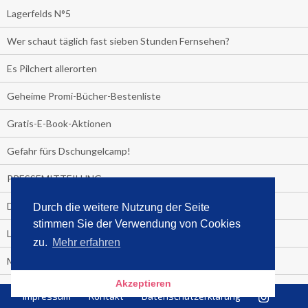
Lagerfelds N°5
Wer schaut täglich fast sieben Stunden Fernsehen?
Es Pilchert allerorten
Geheime Promi-Bücher-Bestenliste
Gratis-E-Book-Aktionen
Gefahr fürs Dschungelcamp!
PRESSEMITTEILUNG
Deutschland im Handball-Fieber
Durch die weitere Nutzung der Seite
stimmen Sie der Verwendung von Cookies
Libri und Media Control verlängern Vertrag langfristig
zu.
Mehr erfahren
Medienquiz:
Akzeptieren
Deutschlands Jahrescharts 2018
Impressum
Kontakt
Datenschutzerklärung