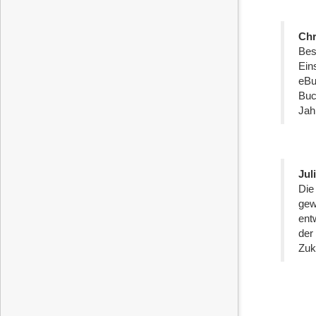
Chr
Best
Ein
eBu
Buc
Jah
Jul
Die
gew
ent
der
Zuk