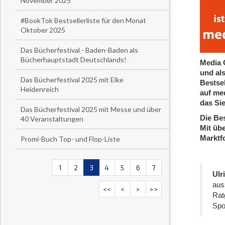
November 2025
#BookTok Bestsellerliste für den Monat
Oktober 2025
Das Bücherfestival - Baden-Baden als
Bücherhauptstadt Deutschlands!
Media C
und al
Das Bücherfestival 2025 mit Elke
Bestse
Heidenreich
auf me
das Si
Das Bücherfestival 2025 mit Messe und über
Die Bes
40 Veranstaltungen
Mit üb
Marktf
Promi-Buch Top- und Flop-Liste
1
2
3
4
5
6
7
Ulr
aus
<<
<
>
>>
Rat
Spor