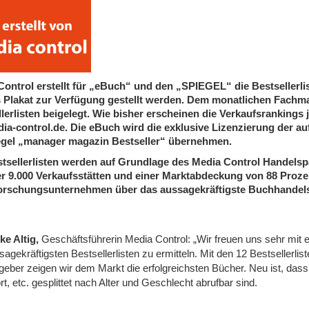
ontrol erstellt für „eBuch“ und den „SPIEGEL“ die Bestsellerli
s Plakat zur Verfügung gestellt werden. Dem monatlichen Fach
llerlisten beigelegt. Wie bisher erscheinen die Verkaufsrankin
dia-control.de. Die eBuch wird die exklusive Lizenzierung der 
egel „manager magazin Bestseller“ übernehmen.
tsellerlisten werden auf Grundlage des Media Control Handelspa
er 9.000 Verkaufsstätten und einer Marktabdeckung von 88 Proze
orschungsunternehmen über das aussagekräftigste Buchhandel
ike Altig,
Geschäftsführerin Media Control: „Wir freuen uns sehr m
sagekräftigsten Bestsellerlisten zu ermitteln. Mit den 12 Bestsellerli
geber zeigen wir dem Markt die erfolgreichsten Bücher. Neu ist, das
t, etc. gesplittet nach Alter und Geschlecht abrufbar sind.