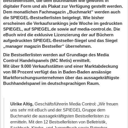
Bestsellerlisten, die dem Buchhandel wie gewohnt in
digitaler Form und als Plakat zur Verfügung gestellt werden.
Dem monatlichen Fachmagazin „Buchmarkt“ werden auch
die SPIEGEL-Bestsellerlisten beigelegt. Wie bisher
erscheinen die Verkaufsrankings jede Woche im gedruckten
SPIEGEL, auf SPIEGEL.de sowie auf media-control.de. Die
eBuch wird die exklusive Lizenzierung der auf Büchern
aufgedruckten SPIEGEL-Bestseller-Siegel und das Siegel
„manager magazin Bestseller“ übernehmen.
Die Bestsellerlisten werden auf Grundlage des Media
Control Handelspanels (MC Metis) ermittelt.
Mit über 9.000 Verkaufsstätten und einer Marktabdeckung
von 88 Prozent verfügt das in Baden-Baden ansässige
Marktforschungsunternehmen über das aussagekräftigste
Buchhandelspanel im deutschsprachigen Raum.
Ulrike Altig,
Geschäftsführerin Media Control: „Wir freuen
uns sehr mit eBuch und der SPIEGEL Gruppe dem
Buchmarkt die aussagekräftigsten Bestsellerlisten zu
ermitteln. Mit den 12 Bestsellerlisten von Belletristik,
Sachbuch, Kinder- und Jugendbuch sowie Ratgeber