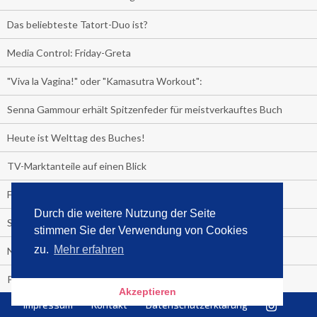
Das beliebteste Tatort-Duo ist?
Media Control: Friday-Greta
"Viva la Vagina!" oder "Kamasutra Workout":
Senna Gammour erhält Spitzenfeder für meistverkauftes Buch
Heute ist Welttag des Buches!
TV-Marktanteile auf einen Blick
Fußball TV-Quoten:
Durch die weitere Nutzung der Seite
Sensationell!
stimmen Sie der Verwendung von Cookies
zu.
Mehr erfahren
Niederlande - Deutschland:
PRESSEMITTEILUNG
Akzeptieren
Impressum
Kontakt
Datenschutzerklärung
Media Control eBook-Panel