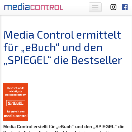
Toggle
navigation
Media Control ermittelt
für „eBuch“ und den
„SPIEGEL“ die Bestseller
Media Control erstellt für „eBuch“ und den „SPIEGEL“ die