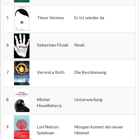
5
Timur Vermes
Er ist wieder da
6
Sebastian Fitzek
Noah
7
Veronica Roth
Die Bestimmung
8
Michel
Unterwerfung
Houellebecq
9
Lori Nelson
Morgen kommt ein neuer
Spielman
Himmel