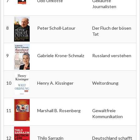
7
Udo Ulfkotte
Gekaufte
Journalisten
8
Peter Scholl-Latour
Der Fluch der bösen
Tat
9
Gabriele Krone-Schmalz
Russland verstehen
10
Henry A. Kissinger
Weltordnung
11
Marshall B. Rosenberg
Gewaltfreie
Kommunikation
12
Thilo Sarrazin
Deutschland schafft