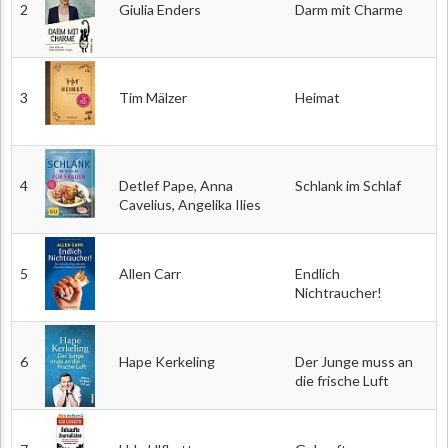
2
Giulia Enders
Darm mit Charme
3
Tim Mälzer
Heimat
4
Detlef Pape, Anna
Schlank im Schlaf
Cavelius, Angelika Ilies
5
Allen Carr
Endlich
Nichtraucher!
6
Hape Kerkeling
Der Junge muss an
die frische Luft