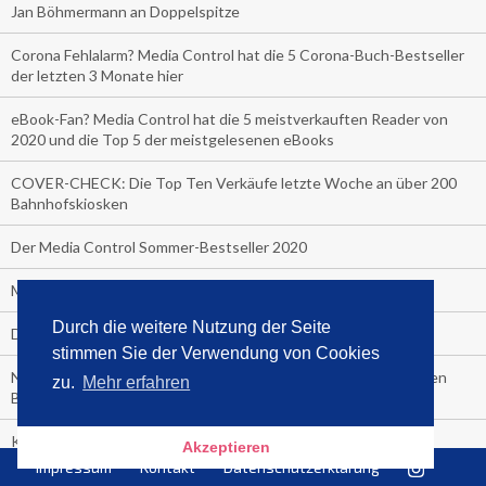
Jan Böhmermann an Doppelspitze
Corona Fehlalarm? Media Control hat die 5 Corona-Buch-Bestseller
der letzten 3 Monate hier
eBook-Fan? Media Control hat die 5 meistverkauften Reader von
2020 und die Top 5 der meistgelesenen eBooks
COVER-CHECK: Die Top Ten Verkäufe letzte Woche an über 200
Bahnhofskiosken
Der Media Control Sommer-Bestseller 2020
Media Control präsentiert den Sommerhit 2020
Durch die weitere Nutzung der Seite
Die Bitch macht sich nackig aus Freude über die Nummer 1
stimmen Sie der Verwendung von Cookies
Neu bei Media Control: Die meistverkauften Zeitschriften in den
zu.
Mehr erfahren
Bahnhofshops Deutschlands!
Klaus-Peter Wolf ist Halbjahressieger 2020
Akzeptieren
Impressum
Kontakt
Datenschutzerklärung
Media Control zeigt die Sieger des ersten Chart-Halbjahres 2020