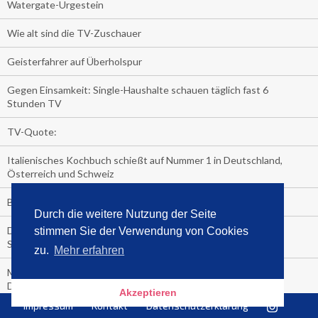
Watergate-Urgestein
Wie alt sind die TV-Zuschauer
Geisterfahrer auf Überholspur
Gegen Einsamkeit: Single-Haushalte schauen täglich fast 6
Stunden TV
TV-Quote:
Italienisches Kochbuch schießt auf Nummer 1 in Deutschland,
Österreich und Schweiz
Blick in die Garage der TV-Dauerglotzer
Durch die weitere Nutzung der Seite
Die Deutschen investieren, während die Österreicher und
stimmen Sie der Verwendung von Cookies
Schweizer noch nachdenken, wie sie reich werden.
zu.
Mehr erfahren
Meistverkaufte Blu-ray im zweiten Quartal – Doppelspitze für
Disney
Akzeptieren
Impressum
Kontakt
Datenschutzerklärung
media control-Bestseller erstes Halbjahr 2018