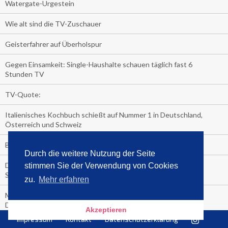
Watergate-Urgestein
Wie alt sind die TV-Zuschauer
Geisterfahrer auf Überholspur
Gegen Einsamkeit: Single-Haushalte schauen täglich fast 6
Stunden TV
TV-Quote:
Italienisches Kochbuch schießt auf Nummer 1 in Deutschland,
Österreich und Schweiz
Blick in die Garage der TV-Dauerglotzer
Durch die weitere Nutzung der Seite
Die Deutschen investieren, während die Österreicher und
stimmen Sie der Verwendung von Cookies
Schweizer noch nachdenken, wie sie reich werden.
zu.
Mehr erfahren
Meistverkaufte Blu-ray im zweiten Quartal – Doppelspitze für
Disney
Akzeptieren
Impressum
Kontakt
Datenschutzerklärung
media control-Bestseller erstes Halbjahr 2018