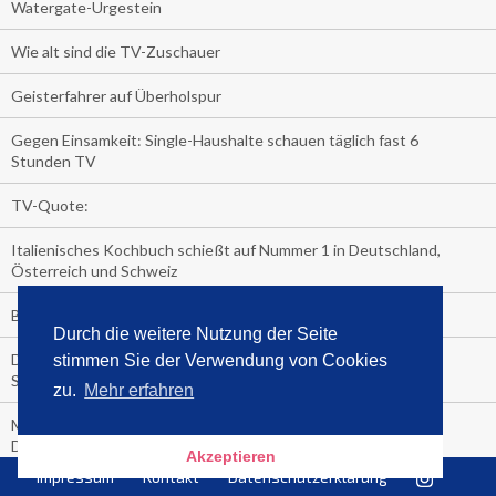
Watergate-Urgestein
Wie alt sind die TV-Zuschauer
Geisterfahrer auf Überholspur
Gegen Einsamkeit: Single-Haushalte schauen täglich fast 6
Stunden TV
TV-Quote:
Italienisches Kochbuch schießt auf Nummer 1 in Deutschland,
Österreich und Schweiz
Blick in die Garage der TV-Dauerglotzer
Durch die weitere Nutzung der Seite
Die Deutschen investieren, während die Österreicher und
stimmen Sie der Verwendung von Cookies
Schweizer noch nachdenken, wie sie reich werden.
zu.
Mehr erfahren
Meistverkaufte Blu-ray im zweiten Quartal – Doppelspitze für
Disney
Akzeptieren
Impressum
Kontakt
Datenschutzerklärung
media control-Bestseller erstes Halbjahr 2018