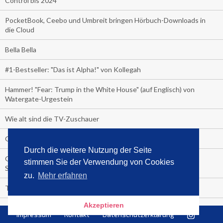
Control bis 2024
PocketBook, Ceebo und Umbreit bringen Hörbuch-Downloads in
die Cloud
Bella Bella
#1-Bestseller: "Das ist Alpha!" von Kollegah
Hammer! "Fear: Trump in the White House" (auf Englisch) von
Watergate-Urgestein
Wie alt sind die TV-Zuschauer
Geisterfahrer auf Überholspur
Durch die weitere Nutzung der Seite
Gegen Einsamkeit: Single-Haushalte schauen täglich fast 6
stimmen Sie der Verwendung von Cookies
Stunden TV
zu.
Mehr erfahren
TV-Quote:
Akzeptieren
Italienisches Kochbuch schießt auf Nummer 1 in Deutschland,
Impressum
Kontakt
Datenschutzerklärung
Österreich und Schweiz