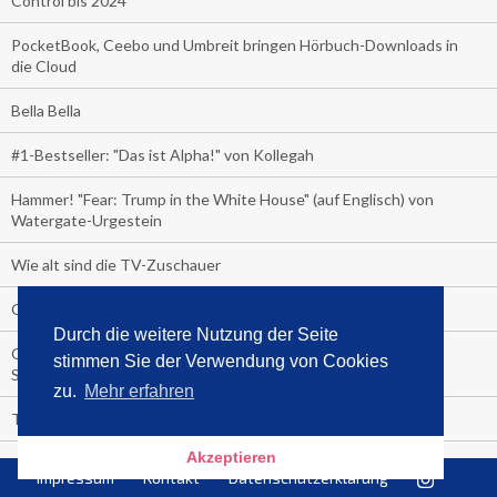
Control bis 2024
PocketBook, Ceebo und Umbreit bringen Hörbuch-Downloads in
die Cloud
Bella Bella
#1-Bestseller: "Das ist Alpha!" von Kollegah
Hammer! "Fear: Trump in the White House" (auf Englisch) von
Watergate-Urgestein
Wie alt sind die TV-Zuschauer
Geisterfahrer auf Überholspur
Durch die weitere Nutzung der Seite
Gegen Einsamkeit: Single-Haushalte schauen täglich fast 6
stimmen Sie der Verwendung von Cookies
Stunden TV
zu.
Mehr erfahren
TV-Quote:
Akzeptieren
Italienisches Kochbuch schießt auf Nummer 1 in Deutschland,
Impressum
Kontakt
Datenschutzerklärung
Österreich und Schweiz