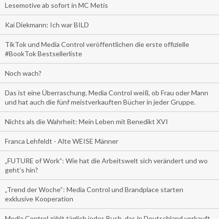
Lesemotive ab sofort in MC Metis
Kai Diekmann: Ich war BILD
TikTok und Media Control veröffentlichen die erste offizielle
#BookTok Bestsellerliste
Noch wach?
Das ist eine Überraschung. Media Control weiß, ob Frau oder Mann
und hat auch die fünf meistverkauften Bücher in jeder Gruppe.
Nichts als die Wahrheit: Mein Leben mit Benedikt XVI
Franca Lehfeldt - Alte WEISE Männer
„FUTURE of Work”: Wie hat die Arbeitswelt sich verändert und wo
geht’s hin?
„Trend der Woche“: Media Control und Brandplace starten
exklusive Kooperation
Media Control zählt täglich jedes Buch, das in Deutschland verkauft