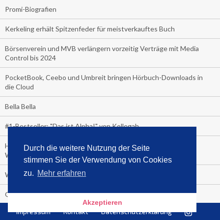
Promi-Biografien
Kerkeling erhält Spitzenfeder für meistverkauftes Buch
Börsenverein und MVB verlängern vorzeitig Verträge mit Media
Control bis 2024
PocketBook, Ceebo und Umbreit bringen Hörbuch-Downloads in
die Cloud
Bella Bella
#1-Bestseller: "Das ist Alpha!" von Kollegah
Hammer! "Fear: Trump in the White House" (auf Englisch) von
Durch die weitere Nutzung der Seite
Watergate-Urgestein
stimmen Sie der Verwendung von Cookies
zu.
Mehr erfahren
Wie alt sind die TV-Zuschauer
Geisterfahrer auf Überholspur
Akzeptieren
Impressum
Kontakt
Datenschutzerklärung
Gegen Einsamkeit: Single-Haushalte schauen täglich fast 6