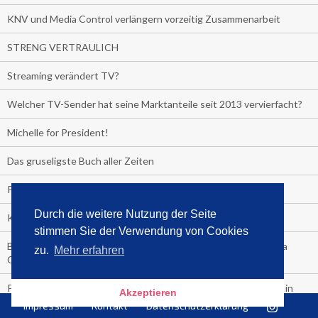
KNV und Media Control verlängern vorzeitig Zusammenarbeit
STRENG VERTRAULICH
Streaming verändert TV?
Welcher TV-Sender hat seine Marktanteile seit 2013 vervierfacht?
Michelle for President!
Das gruseligste Buch aller Zeiten
Promi-Biografien
Durch die weitere Nutzung der Seite
Kerkeling erhält Spitzenfeder für meistverkauftes Buch
stimmen Sie der Verwendung von Cookies
Börsenverein und MVB verlängern vorzeitig Verträge mit Media
zu.
Mehr erfahren
Control bis 2024
PocketBook, Ceebo und Umbreit bringen Hörbuch-Downloads in
Akzeptieren
die Cloud
Impressum
Kontakt
Datenschutzerklärung