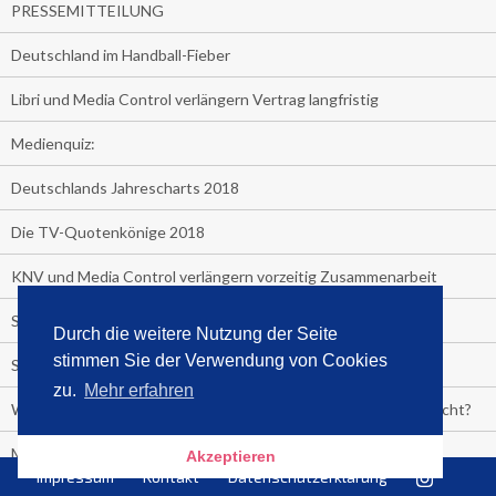
PRESSEMITTEILUNG
Deutschland im Handball-Fieber
Libri und Media Control verlängern Vertrag langfristig
Medienquiz:
Deutschlands Jahrescharts 2018
Die TV-Quotenkönige 2018
KNV und Media Control verlängern vorzeitig Zusammenarbeit
STRENG VERTRAULICH
Durch die weitere Nutzung der Seite
stimmen Sie der Verwendung von Cookies
Streaming verändert TV?
zu.
Mehr erfahren
Welcher TV-Sender hat seine Marktanteile seit 2013 vervierfacht?
Michelle for President!
Akzeptieren
Impressum
Kontakt
Datenschutzerklärung