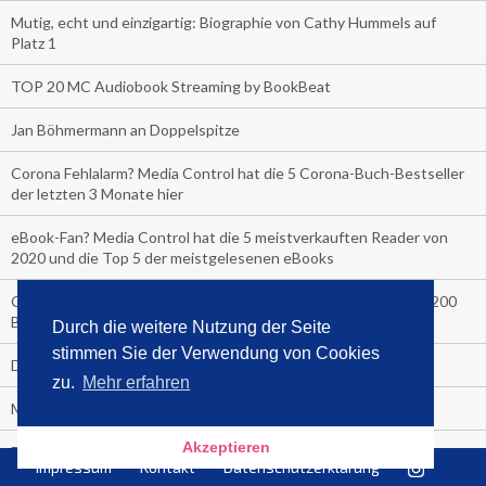
Mutig, echt und einzigartig: Biographie von Cathy Hummels auf
Platz 1
TOP 20 MC Audiobook Streaming by BookBeat
Jan Böhmermann an Doppelspitze
Corona Fehlalarm? Media Control hat die 5 Corona-Buch-Bestseller
der letzten 3 Monate hier
eBook-Fan? Media Control hat die 5 meistverkauften Reader von
2020 und die Top 5 der meistgelesenen eBooks
COVER-CHECK: Die Top Ten Verkäufe letzte Woche an über 200
Bahnhofskiosken
Durch die weitere Nutzung der Seite
stimmen Sie der Verwendung von Cookies
Der Media Control Sommer-Bestseller 2020
zu.
Mehr erfahren
Media Control präsentiert den Sommerhit 2020
Akzeptieren
Die Bitch macht sich nackig aus Freude über die Nummer 1
Impressum
Kontakt
Datenschutzerklärung