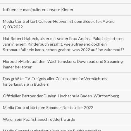
Influencer manipulieren unsere Kinder
Media Control kürt Colleen Hoover mit dem #BookTok Award
Q.03/2022
Hat Robert Habeck, als er mit seiner Frau Andrea Paluch im letzten
Jahr in einem Kinderbuch erzählt, wie aufregend doch ein
Stromausfall sein kann, schon geahnt, was 2022 auf ihn zukommt??
Hörbuch-Markt auf dem Wachtumskurs: Download und Streaming
immer beliebter
Das größte TV-Ereignis aller Zeiten, aber ihr Vermächtnis
hinterlässt sie in Büchern
Offizieller Partner der Dualen-Hochschule Baden-Württemberg
Media Control kürt den Sommer-Beststeller 2022
Warum ein Pazifist geschreddert wurde
Media Control registriert einen neuen Buchbestseller