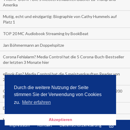
Amerika
Mutig, echt und einzigartig: Biographie von Cathy Hummels auf
Platz 1
TOP 20 MC Audiobook Streaming by BookBeat
Jan Böhmermann an Doppelspitze
Corona Fehlalarm? Media Control hat die 5 Corona-Buch-Bestseller
der letzten 3 Monate hier
eBook-Fan? Media Control hat die 5 meistverkauften Reader von
2020 und die Top 5 der meistgelesenen eBooks
Durch die weitere Nutzung der Seite
COVER-CHECK: Die Top Ten Verkäufe letzte Woche an über 200
stimmen Sie der Verwendung von Cookies
Bahnhofskiosken
zu.
Mehr erfahren
Der Media Control Sommer-Bestseller 2020
Akzeptieren
Media Control präsentiert den Sommerhit 2020
Impressum
Kontakt
Datenschutzerklärung