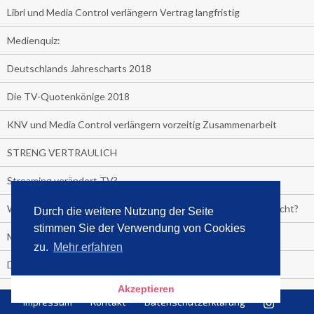
Libri und Media Control verlängern Vertrag langfristig
Medienquiz:
Deutschlands Jahrescharts 2018
Die TV-Quotenkönige 2018
KNV und Media Control verlängern vorzeitig Zusammenarbeit
STRENG VERTRAULICH
Streaming verändert TV?
Welcher TV-Sender hat seine Marktanteile seit 2013 vervierfacht?
Durch die weitere Nutzung der Seite
stimmen Sie der Verwendung von Cookies
Michelle for President!
zu.
Mehr erfahren
Das gruseligste Buch aller Zeiten
Akzeptieren
Promi-Biografien
Impressum
Kontakt
Datenschutzerklärung