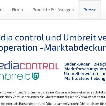
te
Firma
Produkte & Lösungen
Presse
dia control und Umbreit ve
operation -Marktabdecku
Baden-Baden | Bietig
Marktforschungsunte
Umbreit erweitern Ihr
Marktdatenerhebung
em Zweck integriert Umbreit in seine Kassensysteme eine Schnittstelle
hnischen Voraussetzungen zur Übertragung täglicher Verkaufsdaten für 
 beliefert als Barsortiment und Büchersammelverkehr Dienstleister für