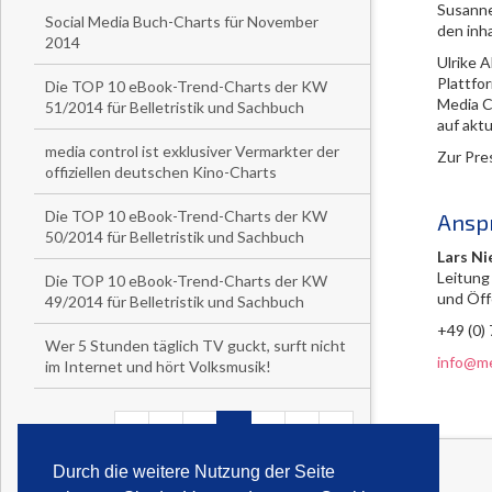
Susanne
Social Media Buch-Charts für November
den inh
2014
Ulrike A
Plattfo
Die TOP 10 eBook-Trend-Charts der KW
Media C
51/2014 für Belletristik und Sachbuch
auf akt
media control ist exklusiver Vermarkter der
Zur Pre
offiziellen deutschen Kino-Charts
Die TOP 10 eBook-Trend-Charts der KW
Ansp
50/2014 für Belletristik und Sachbuch
Lars Ni
Leitung
Die TOP 10 eBook-Trend-Charts der KW
und Öff
49/2014 für Belletristik und Sachbuch
+49 (0)
Wer 5 Stunden täglich TV guckt, surft nicht
info@me
im Internet und hört Volksmusik!
47
48
49
50
51
52
53
Durch die weitere Nutzung der Seite
<<
<
>
>>