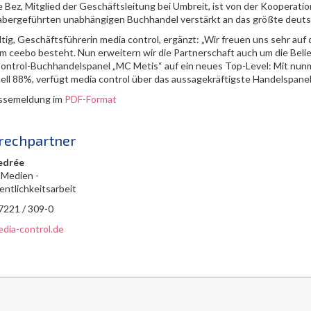
 Bez, Mitglied der Geschäftsleitung bei Umbreit, ist von der Kooperatio
abergeführten unabhängigen Buchhandel verstärkt an das größte deut
ltig, Geschäftsführerin media control, ergänzt: „Wir freuen uns sehr auf
rm ceebo besteht. Nun erweitern wir die Partnerschaft auch um die Bel
ontrol-Buchhandelspanel „MC Metis“ auf ein neues Top-Level: Mit nun
uell 88%, verfügt media control über das aussagekräftigste Handelspane
ssemeldung im
PDF-Format
rechpartner
edrée
 Medien -
entlichkeitsarbeit
 7221 / 309-0
dia-control.de