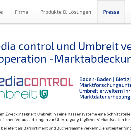
te
Firma
Produkte & Lösungen
Presse
dia control und Umbreit ve
operation -Marktabdecku
Baden-Baden | Bietig
Marktforschungsunte
Umbreit erweitern Ihr
Marktdatenerhebung
em Zweck integriert Umbreit in seine Kassensysteme eine Schnittstelle
hnischen Voraussetzungen zur Übertragung täglicher Verkaufsdaten für 
 beliefert als Barsortiment und Büchersammelverkehr Dienstleister für