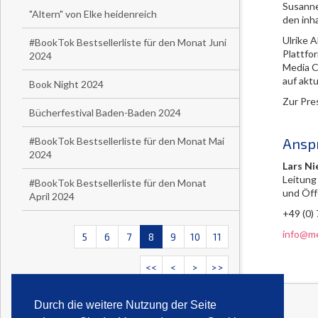
Susanne
"Altern" von Elke heidenreich
den inh
Ulrike A
#BookTok Bestsellerliste für den Monat Juni
Plattfo
2024
Media C
auf akt
Book Night 2024
Zur Pre
Bücherfestival Baden-Baden 2024
#BookTok Bestsellerliste für den Monat Mai
Ansp
2024
Lars Ni
Leitung
#BookTok Bestsellerliste für den Monat
und Öff
April 2024
+49 (0)
info@me
5
6
7
8
9
10
11
<<
<
>
>>
Durch die weitere Nutzung der Seite