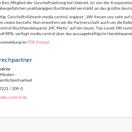
 Bez, Mitglied der Geschäftsleitung bei Umbreit, ist von der Kooperatio
abergeführten unabhängigen Buchhandel verstärkt an das größte deut
ltig, Geschäftsführerin media control, ergänzt: „Wir freuen uns sehr auf
rm ceebo besteht. Nun erweitern wir die Partnerschaft auch um die Bel
ontrol-Buchhandelspanel „MC Metis“ auf ein neues Top-Level: Mit nun
uell 88%, verfügt media control über das aussagekräftigste Handelspane
ssemeldung im
PDF-Format
rechpartner
edrée
 Medien -
entlichkeitsarbeit
 7221 / 309-0
dia-control.de