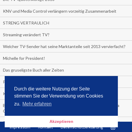
KNV und Media Control verlängern vorzeitig Zusammenarbeit
STRENG VERTRAULICH
Streaming verändert TV?
Welcher TV-Sender hat seine Marktanteile seit 2013 vervierfacht?
Michelle for President!
Das gruseligste Buch aller Zeiten
Promi-Biografien
Durch die weitere Nutzung der Seite
Kerkeling erhält Spitzenfeder für meistverkauftes Buch
stimmen Sie der Verwendung von Cookies
zu.
Mehr erfahren
Börsenverein und MVB verlängern vorzeitig Verträge mit Media
Control bis 2024
Akzeptieren
PocketBook, Ceebo und Umbreit bringen Hörbuch-Downloads in
Impressum
Kontakt
Datenschutzerklärung
die Cloud