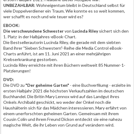
UNBEZAHLBAR:
Wohneigentum bleibt in Deutschland selbst für
viele Doppelverdiener ein Traum. Wie konnte es so weit kommen,
wer schafft es noch und wie teuer wird es?
EBOOK:
Die verschwundene Schwester
von
Lucinda Riley
sichert sich den
1. Platz in der Halbjahres-eBook-Chart.
Die Bestsellerautorin Lucinda Riley, die gerade mit dem siebten
Band ihrer "Sieben Schwestern"-Reihe die Media Control eBook-
Charts anführt, ist am 11. Juni 2021 an einer mehrjährigen
Krebserkrankung gestorben.
Lucinda Riley erreichte mit ihren Büchern weltweit 85 Nummer-1-
Platzierungen!
DVD:
Die DVD zu
"Der geheime Garten"
- eine Buchverfilumg - erzielte im
ersten Halbjahr 2021 die höchsten Verkaufszahlen im deutschen
Buchhandel. Die Britin Mary Lennox wird auf das Landgut ihres
Onkels Archibald geschickt, wo weder der Onkel noch die
Haushälterin sich für das Mädchen interessieren. Mary erfährt von
einem unerforschten geheimen Garten. Gemeinsam mit ihrem
Cousin Colin und ihrem Freund Dickon entdeckt sie eine nahezu
magische Welt, die ihr Leben von Grund auf verändern wird.