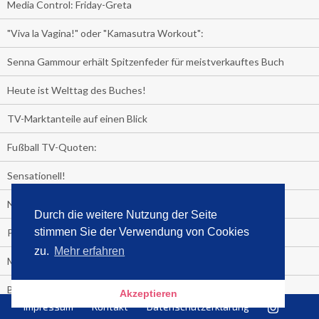
Media Control: Friday-Greta
"Viva la Vagina!" oder "Kamasutra Workout":
Senna Gammour erhält Spitzenfeder für meistverkauftes Buch
Heute ist Welttag des Buches!
TV-Marktanteile auf einen Blick
Fußball TV-Quoten:
Sensationell!
Niederlande - Deutschland:
Durch die weitere Nutzung der Seite
stimmen Sie der Verwendung von Cookies
PRESSEMITTEILUNG
zu.
Mehr erfahren
Media Control eBook-Panel
BIATHLON-WM im TV
Akzeptieren
Impressum
Kontakt
Datenschutzerklärung
Lagerfelds N°5