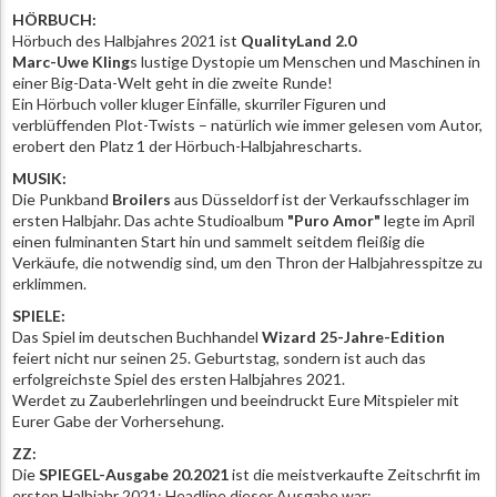
HÖRBUCH:
Hörbuch des Halbjahres 2021 ist
QualityLand 2.0
Marc-Uwe Kling
s lustige Dystopie um Menschen und Maschinen in
einer Big-Data-Welt geht in die zweite Runde!
Ein Hörbuch voller kluger Einfälle, skurriler Figuren und
verblüffenden Plot-Twists – natürlich wie immer gelesen vom Autor,
erobert den Platz 1 der Hörbuch-Halbjahrescharts.
MUSIK:
Die Punkband
Broilers
aus Düsseldorf ist der Verkaufsschlager im
ersten Halbjahr. Das achte Studioalbum
"Puro Amor"
legte im April
einen fulminanten Start hin und sammelt seitdem fleißig die
Verkäufe, die notwendig sind, um den Thron der Halbjahresspitze zu
erklimmen.
SPIELE:
Das Spiel im deutschen Buchhandel
Wizard 25-Jahre-Edition
feiert nicht nur seinen 25. Geburtstag, sondern ist auch das
erfolgreichste Spiel des ersten Halbjahres 2021.
Werdet zu Zauberlehrlingen und beeindruckt Eure Mitspieler mit
Eurer Gabe der Vorhersehung.
ZZ:
Die
SPIEGEL-Ausgabe 20.2021
ist die meistverkaufte Zeitschrfit im
ersten Halbjahr 2021: Headline dieser Ausgabe war: