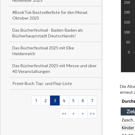
November 2025
#BookTok Bestsellerliste für den Monat
Oktober 2025
Das Bücherfestival - Baden-Baden als
Bücherhauptstadt Deutschlands!
Das Bücherfestival 2025 mit Elke
Heidenreich
Das Bücherfestival 2025 mit Messe und über
40 Veranstaltungen
Promi-Buch Top- und Flop-Liste
Die Alt
erneut 
1
2
3
4
5
6
7
<<
<
>
>>