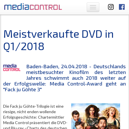
Toggle
navigation
Meistverkaufte DVD in
Q1/2018
Baden-Baden, 24.04.2018 - Deutschlands
meistbesuchter Kinofilm des letzten
Jahres schwimmt auch 2018 weiter auf
der Erfolgswelle: Media Control-Award geht an
"Fack ju Göhte 3"
Die Fack ju Göhte-Trilogie ist eine
riesige, nicht enden wollende
Erfolgsgeschichte: Chartermittler
Media Control präsentiert die DVD-
und Blu-ray –Charts des deutschen