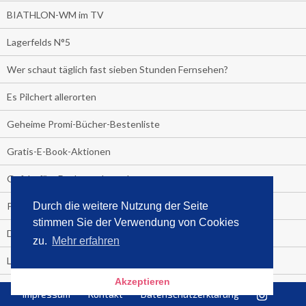
BIATHLON-WM im TV
Lagerfelds N°5
Wer schaut täglich fast sieben Stunden Fernsehen?
Es Pilchert allerorten
Geheime Promi-Bücher-Bestenliste
Gratis-E-Book-Aktionen
Gefahr fürs Dschungelcamp!
Durch die weitere Nutzung der Seite
PRESSEMITTEILUNG
stimmen Sie der Verwendung von Cookies
Deutschland im Handball-Fieber
zu.
Mehr erfahren
Libri und Media Control verlängern Vertrag langfristig
Akzeptieren
Medienquiz:
Impressum
Kontakt
Datenschutzerklärung