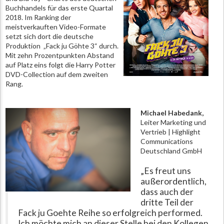
Buchhandels für das erste Quartal
2018. Im Ranking der
meistverkauften Video-Formate
setzt sich dort die deutsche
Produktion „Fack ju Göhte 3“ durch.
Mit zehn Prozentpunkten Abstand
auf Platz eins folgt die Harry Potter
DVD-Collection auf dem zweiten
Rang.
Michael Habedank,
Leiter Marketing und
Vertrieb | Highlight
Communications
Deutschland GmbH
„Es freut uns
außerordentlich,
dass auch der
dritte Teil der
Fack ju Goehte Reihe so erfolgreich performed.
Ich möchte mich an dieser Stelle bei den Kollegen