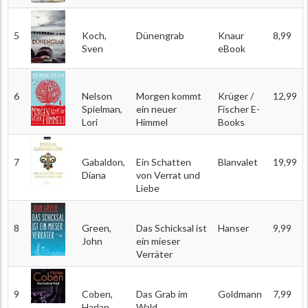
5
Koch,
Dünengrab
Knaur
8,99
Sven
eBook
6
Nelson
Morgen kommt
Krüger /
12,99
Spielman,
ein neuer
Fischer E-
Lori
Himmel
Books
7
Gabaldon,
Ein Schatten
Blanvalet
19,99
Diana
von Verrat und
Liebe
8
Green,
Das Schicksal ist
Hanser
9,99
John
ein mieser
Verräter
9
Coben,
Das Grab im
Goldmann
7,99
Harlan
Wald