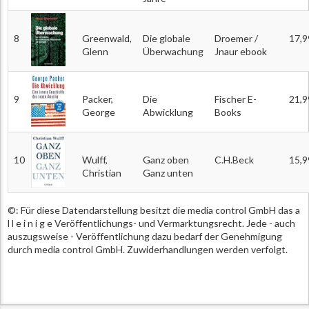
8
Greenwald,
Die globale
Droemer /
17,9
Glenn
Überwachung
Jnaur ebook
9
Packer,
Die
Fischer E-
21,9
George
Abwicklung
Books
10
Wulff,
Ganz oben
C.H.Beck
15,9
Christian
Ganz unten
©: Für diese Datendarstellung besitzt die media control GmbH das a
l l e i n i g e Veröffentlichungs- und Vermarktungsrecht. Jede - auch
auszugsweise - Veröffentlichung dazu bedarf der Genehmigung
durch media control GmbH. Zuwiderhandlungen werden verfolgt.