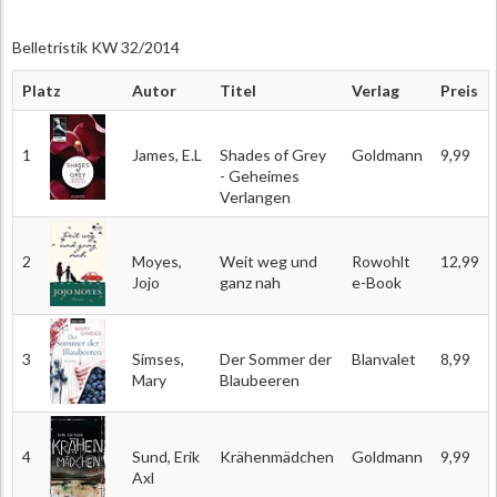
Belletristik KW 32/2014
Platz
Autor
Titel
Verlag
Preis
1
James, E.L
Shades of Grey
Goldmann
9,99
- Geheimes
Verlangen
2
Moyes,
Weit weg und
Rowohlt
12,99
Jojo
ganz nah
e-Book
3
Simses,
Der Sommer der
Blanvalet
8,99
Mary
Blaubeeren
4
Sund, Erik
Krähenmädchen
Goldmann
9,99
Axl