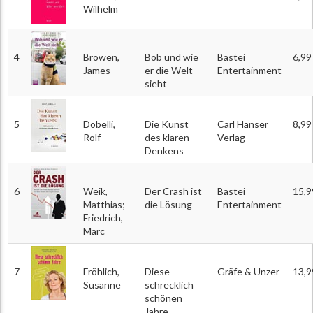
Wilhelm
4
Browen,
Bob und wie
Bastei
6,99
James
er die Welt
Entertainment
sieht
5
Dobelli,
Die Kunst
Carl Hanser
8,99
Rolf
des klaren
Verlag
Denkens
6
Weik,
Der Crash ist
Bastei
15,9
Matthias;
die Lösung
Entertainment
Friedrich,
Marc
7
Fröhlich,
Diese
Gräfe & Unzer
13,9
Susanne
schrecklich
schönen
Jahre