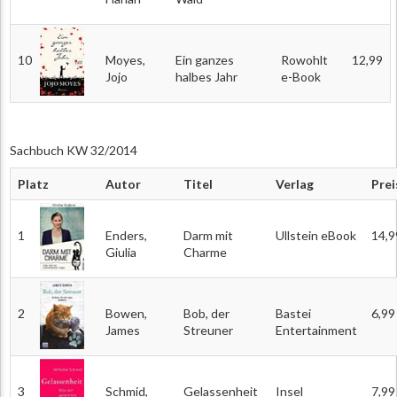
10
Moyes,
Ein ganzes
Rowohlt
12,99
Jojo
halbes Jahr
e-Book
Sachbuch KW 32/2014
Platz
Autor
Titel
Verlag
Prei
1
Enders,
Darm mit
Ullstein eBook
14,9
Giulia
Charme
2
Bowen,
Bob, der
Bastei
6,99
James
Streuner
Entertainment
3
Schmid,
Gelassenheit
Insel
7,99