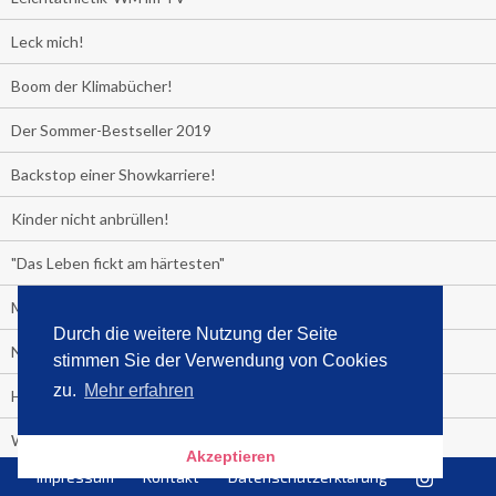
Leck mich!
Boom der Klimabücher!
Der Sommer-Bestseller 2019
Backstop einer Showkarriere!
Kinder nicht anbrüllen!
"Das Leben fickt am härtesten"
Media Control exklusiv:
Durch die weitere Nutzung der Seite
Negativzins
stimmen Sie der Verwendung von Cookies
zu.
Mehr erfahren
Heute ist Tag des Malbuchs
Welches Auto fahren Sie?
Akzeptieren
Impressum
Kontakt
Datenschutzerklärung
Media Control ermittelt: Das ist der Sommerhit 2019