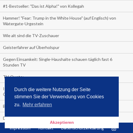
#1-Bestseller: "Das ist Alpha!" von Kollegah
Hammer! "Fear: Trump in the White House" (auf Englisch) von
Watergate-Urgestein
Wie alt sind die TV-Zuschauer
Geisterfahrer auf Überholspur
Gegen Einsamkeit: Single-Haushalte schauen täglich fast 6
Stunden TV
TV-Quote:
Italienisches Kochbuch schießt auf Nummer 1 in Deutschland,
Durch die weitere Nutzung der Seite
Österreich und Schweiz
stimmen Sie der Verwendung von Cookies
zu.
Mehr erfahren
Blick in die Garage der TV-Dauerglotzer
Die Deutschen investieren, während die Österreicher und
Akzeptieren
Schweizer noch nachdenken, wie sie reich werden.
Impressum
Kontakt
Datenschutzerklärung