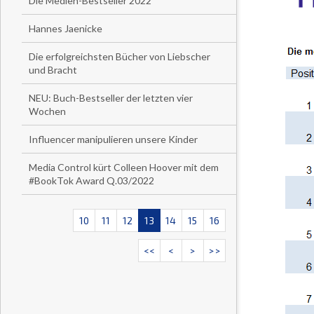
Die Medien-Bestseller 2022
Hannes Jaenicke
Die erfolgreichsten Bücher von Liebscher
und Bracht
NEU: Buch-Bestseller der letzten vier
Wochen
Influencer manipulieren unsere Kinder
Media Control kürt Colleen Hoover mit dem
#BookTok Award Q.03/2022
10
11
12
13
14
15
16
<<
<
>
>>