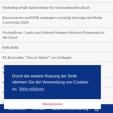
Kerkeling erhält Spitzenfeder für meistverkauftes Buch
Börsenverein und MVB verlängern vorzeitig Verträge mit Media
Control bis 2024
PocketBook, Ceebo und Umbreit bringen Hörbuch-Downloads in
die Cloud
Bella Bella
#1-Bestseller: "Das ist Alpha!" von Kollegah
Hammer! "Fear: Trump in the White House" (auf Englisch) von
Watergate-Urgestein
Durch die weitere Nutzung der Seite
stimmen Sie der Verwendung von Cookies
Wie alt sind die TV-Zuschauer
zu.
Mehr erfahren
Geisterfahrer auf Überholspur
Gegen Einsamkeit: Single-Haushalte schauen täglich fast 6
Akzeptieren
Stunden TV
Impressum
Kontakt
Datenschutzerklärung