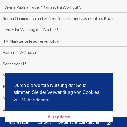
"Viva la Vagina!" oder "Kamasutra Workout":
Senna Gammour erhält Spitzenfeder für meistverkauftes Buch
Heute ist Welttag des Buches!
TV-Marktanteile auf einen Blick
Fußball TV-Quoten:
Sensationell!
Niederlande - Deutschland:
Durch die weitere Nutzung der Seite
PRESSEMITTEILUNG
stimmen Sie der Verwendung von Cookies
Media Control eBook-Panel
zu.
Mehr erfahren
BIATHLON-WM im TV
Akzeptieren
Lagerfelds N°5
Impressum
Kontakt
Datenschutzerklärung