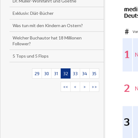
Dr. Müller-Wohlfahrt und Goethe
Exklusiv: Diät-Bücher
Was tun mit den Kindern an Ostern?
Welcher Buchautor hat 18 Millionen
Follower?
5 Tops und 5 Flops
29
30
31
32
33
34
35
<<
<
>
>>