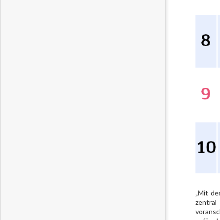
„Mit de
zentral
voransc