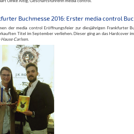
klärt Ulrike Altig, Geschäftsführerin media control.
furter Buchmesse 2016: Erster media control Buc
en der media control Eröffnungsfeier zur diesjährigen Frankfurter
rkauften Titel im September verliehen. Dieser ging an das Hardcover im 
 Hause Carlsen.