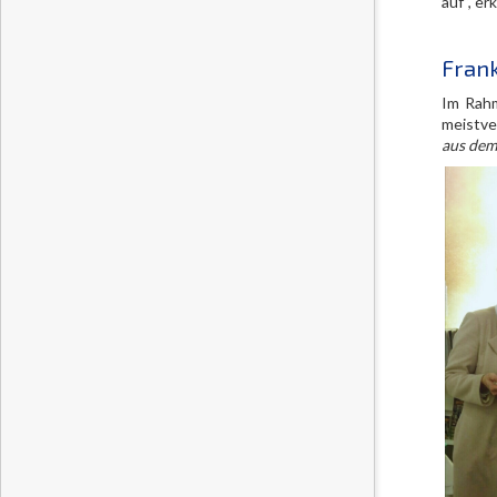
auf“, er
Frank
Im Rahm
meistve
aus dem