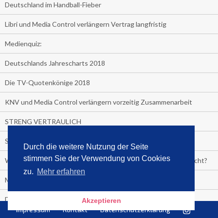
Deutschland im Handball-Fieber
Libri und Media Control verlängern Vertrag langfristig
Medienquiz:
Deutschlands Jahrescharts 2018
Die TV-Quotenkönige 2018
KNV und Media Control verlängern vorzeitig Zusammenarbeit
STRENG VERTRAULICH
Streaming verändert TV?
Durch die weitere Nutzung der Seite
stimmen Sie der Verwendung von Cookies
Welcher TV-Sender hat seine Marktanteile seit 2013 vervierfacht?
zu.
Mehr erfahren
Michelle for President!
Das gruseligste Buch aller Zeiten
Akzeptieren
Impressum
Kontakt
Datenschutzerklärung