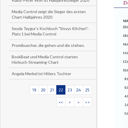
Klaus-Peter Wolf ist Halbjahressieger 2020
Media Control zeigt die Sieger des ersten
Chart-Halbjahres 2020
Seyda Taygur's Kochbuch "Sissys Kitchen":
Platz 1 bei Media Control
Promibuecher, die gehen und die stehen.
BookBeat und Media Control starten
Hörbuch-Streaming-Chart
Angela Merkel ist Hitlers Tochter
19
20
21
22
23
24
25
<<
<
>
>>