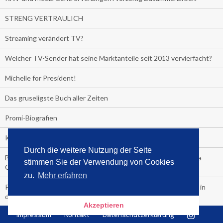
STRENG VERTRAULICH
Streaming verändert TV?
Welcher TV-Sender hat seine Marktanteile seit 2013 vervierfacht?
Michelle for President!
Das gruseligste Buch aller Zeiten
Promi-Biografien
Kerkeling erhält Spitzenfeder für meistverkauftes Buch
Durch die weitere Nutzung der Seite
Börsenverein und MVB verlängern vorzeitig Verträge mit Media
stimmen Sie der Verwendung von Cookies
Control bis 2024
zu.
Mehr erfahren
PocketBook, Ceebo und Umbreit bringen Hörbuch-Downloads in
die Cloud
Akzeptieren
Impressum
Kontakt
Datenschutzerklärung
Bella Bella