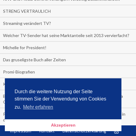
STRENG VERTRAULICH
Streaming verändert TV?
Welcher TV-Sender hat seine Marktanteile seit 2013 vervierfacht?
Michelle for President!
Das gruseligste Buch aller Zeiten
Promi-Biografien
Kerkeling erhält Spitzenfeder für meistverkauftes Buch
Durch die weitere Nutzung der Seite
Börsenverein und MVB verlängern vorzeitig Verträge mit Media
stimmen Sie der Verwendung von Cookies
Control bis 2024
zu.
Mehr erfahren
PocketBook, Ceebo und Umbreit bringen Hörbuch-Downloads in
die Cloud
Akzeptieren
Impressum
Kontakt
Datenschutzerklärung
Bella Bella