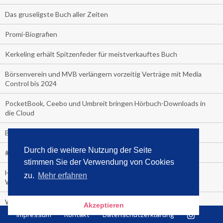
Das gruseligste Buch aller Zeiten
Promi-Biografien
Kerkeling erhält Spitzenfeder für meistverkauftes Buch
Börsenverein und MVB verlängern vorzeitig Verträge mit Media
Control bis 2024
PocketBook, Ceebo und Umbreit bringen Hörbuch-Downloads in
die Cloud
Bella Bella
Durch die weitere Nutzung der Seite
#1-Bestseller: "Das ist Alpha!" von Kollegah
stimmen Sie der Verwendung von Cookies
Hammer! "Fear: Trump in the White House" (auf Englisch) von
zu.
Mehr erfahren
Watergate-Urgestein
Wie alt sind die TV-Zuschauer
Akzeptieren
Impressum
Kontakt
Datenschutzerklärung
Geisterfahrer auf Überholspur