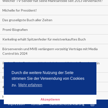
Welcher TV-Sender hat seine Marktanteile seit 2013 vervierfacht?
Michelle for President!
Das gruseligste Buch aller Zeiten
Promi-Biografien
Kerkeling erhält Spitzenfeder für meistverkauftes Buch
Börsenverein und MVB verlängern vorzeitig Verträge mit Media
Control bis 2024
PocketBook, Ceebo und Umbreit bringen Hörbuch-Downloads in
die Cloud
Durch die weitere Nutzung der Seite
Bella Bella
stimmen Sie der Verwendung von Cookies
zu.
Mehr erfahren
#1-Bestseller: "Das ist Alpha!" von Kollegah
Hammer! "Fear: Trump in the White House" (auf Englisch) von
Akzeptieren
Watergate-Urgestein
Impressum
Kontakt
Datenschutzerklärung