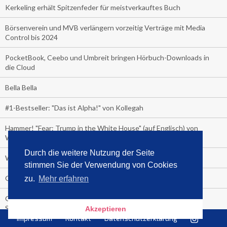
Kerkeling erhält Spitzenfeder für meistverkauftes Buch
Börsenverein und MVB verlängern vorzeitig Verträge mit Media
Control bis 2024
PocketBook, Ceebo und Umbreit bringen Hörbuch-Downloads in
die Cloud
Bella Bella
#1-Bestseller: "Das ist Alpha!" von Kollegah
Hammer! "Fear: Trump in the White House" (auf Englisch) von
Watergate-Urgestein
Durch die weitere Nutzung der Seite
Wie alt sind die TV-Zuschauer
stimmen Sie der Verwendung von Cookies
Geisterfahrer auf Überholspur
zu.
Mehr erfahren
Gegen Einsamkeit: Single-Haushalte schauen täglich fast 6
Stunden TV
Akzeptieren
Impressum
Kontakt
Datenschutzerklärung