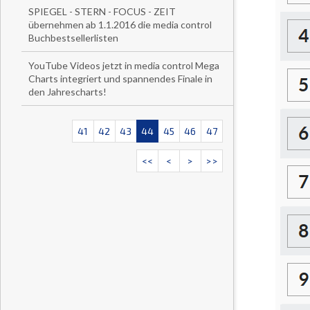
SPIEGEL - STERN - FOCUS - ZEIT
übernehmen ab 1.1.2016 die media control
Buchbestsellerlisten
YouTube Videos jetzt in media control Mega
Charts integriert und spannendes Finale in
den Jahrescharts!
41
42
43
44
45
46
47
<<
<
>
>>