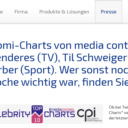
te
Firma
Produkte & Lösungen
Presse
omi-Charts von media contr
nderes (TV), Til Schweiger
rber (Sport). Wer sonst no
he wichtig war, finden Sie
Ob bei Twi
Charts* v
der letzt