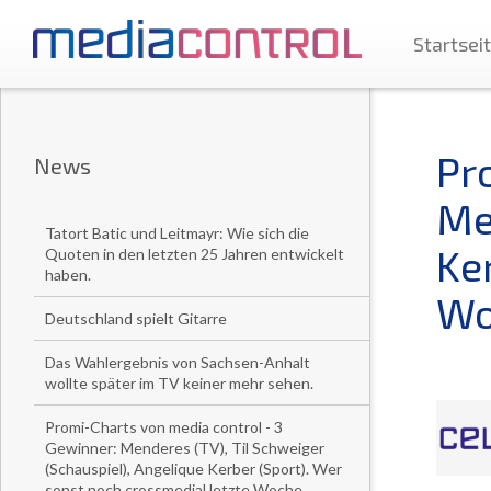
Startsei
Pr
News
Me
Tatort Batic und Leitmayr: Wie sich die
Ke
Quoten in den letzten 25 Jahren entwickelt
haben.
Woc
Deutschland spielt Gitarre
Das Wahlergebnis von Sachsen-Anhalt
wollte später im TV keiner mehr sehen.
Promi-Charts von media control - 3
Gewinner: Menderes (TV), Til Schweiger
(Schauspiel), Angelique Kerber (Sport). Wer
sonst noch crossmedial letzte Woche