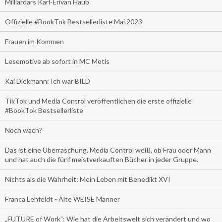
Milliardärs Karl-Erivan Haub
Offizielle #BookTok Bestsellerliste Mai 2023
Frauen im Kommen
Lesemotive ab sofort in MC Metis
Kai Diekmann: Ich war BILD
TikTok und Media Control veröffentlichen die erste offizielle
#BookTok Bestsellerliste
Noch wach?
Das ist eine Überraschung. Media Control weiß, ob Frau oder Mann
und hat auch die fünf meistverkauften Bücher in jeder Gruppe.
Nichts als die Wahrheit: Mein Leben mit Benedikt XVI
Franca Lehfeldt - Alte WEISE Männer
„FUTURE of Work”: Wie hat die Arbeitswelt sich verändert und wo