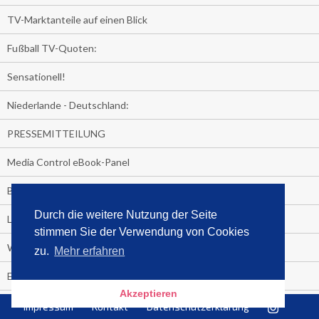
TV-Marktanteile auf einen Blick
Fußball TV-Quoten:
Sensationell!
Niederlande - Deutschland:
PRESSEMITTEILUNG
Media Control eBook-Panel
BIATHLON-WM im TV
Durch die weitere Nutzung der Seite
Lagerfelds N°5
stimmen Sie der Verwendung von Cookies
Wer schaut täglich fast sieben Stunden Fernsehen?
zu.
Mehr erfahren
Es Pilchert allerorten
Akzeptieren
Geheime Promi-Bücher-Bestenliste
Impressum
Kontakt
Datenschutzerklärung