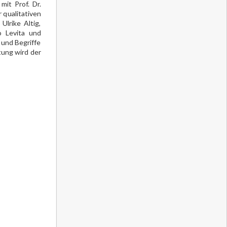
it Prof. Dr.
 qualitativen
lrike Altig,
o Levita und
 und Begriffe
ung wird der