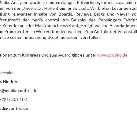
Media Analyzer wurde in monatelanger Entwicklungsarbeit zusammen m
er von der Universität Hohenheim entwickelt. Wir bieten Lösungen zur
eßung relevanter Inhalte von Boards, Reviews, Blogs und News“, so U
tsführerin der media control. Am Beispiel des Popsängers Fabrizi
r Künstler aus der Musikbranche wird aufgezeigt, welche Assoziationen
em Prominenten im Web verbunden werden. Zum Auftakt der Veranstalt
r live seinen neuen Song „Kept me under“ vorstellen.
tionen zum Kongress und zum Award gibt es unter
www.propko.de
ontakt
rs Niedrée
ee@media-control.de
 7221/ 309 102
ia-control.de