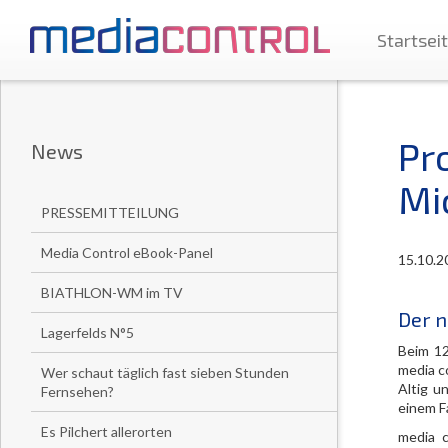
Startsei
Pr
News
Mi
PRESSEMITTEILUNG
Media Control eBook-Panel
15.10.2
BIATHLON-WM im TV
Der n
Lagerfelds N°5
Beim 12
media c
Wer schaut täglich fast sieben Stunden
Altig u
Fernsehen?
einem F
Es Pilchert allerorten
media c