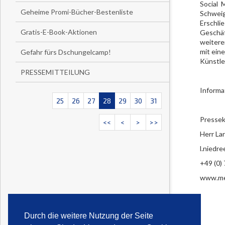
Social 
Geheime Promi-Bücher-Bestenliste
Schweig
Erschli
Gratis-E-Book-Aktionen
Geschäf
weitere
mit ein
Gefahr fürs Dschungelcamp!
Künstle
PRESSEMITTEILUNG
Informa
25
26
27
28
29
30
31
Pressek
<<
<
>
>>
Herr La
l.niedr
+49 (0)
www.med
Durch die weitere Nutzung der Seite