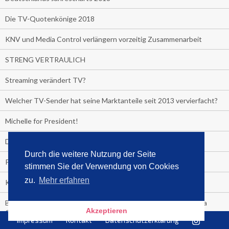
Die TV-Quotenkönige 2018
KNV und Media Control verlängern vorzeitig Zusammenarbeit
STRENG VERTRAULICH
Streaming verändert TV?
Welcher TV-Sender hat seine Marktanteile seit 2013 vervierfacht?
Michelle for President!
Das gruseligste Buch aller Zeiten
Durch die weitere Nutzung der Seite
Promi-Biografien
stimmen Sie der Verwendung von Cookies
zu.
Mehr erfahren
Kerkeling erhält Spitzenfeder für meistverkauftes Buch
Börsenverein und MVB verlängern vorzeitig Verträge mit Media
Akzeptieren
Control bis 2024
Impressum
Kontakt
Datenschutzerklärung