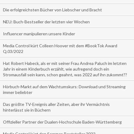
Die erfolgreichsten Bücher von Liebscher und Bracht
NEU: Buch-Bestseller der letzten vier Wochen
Influencer manipulieren unsere Kinder
Media Control kürt Colleen Hoover mit dem #BookTok Award
Q.03/2022
Hat Robert Habeck, als er mit seiner Frau Andrea Paluch im letzten
Jahr in einem Kinderbuch erzählt, wie aufregend doch ein
Stromausfall sein kann, schon geahnt, was 2022 auf ihn zukommt??
Hörbuch-Markt auf dem Wachtumskurs: Download und Streaming
immer beliebter
Das größte TV-Ereignis aller Zeiten, aber ihr Vermächtnis
hinterlässt sie in Büchern
Offizieller Partner der Dualen-Hochschule Baden-Württemberg
Media Control kürt den Sommer-Beststeller 2022