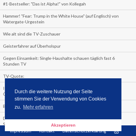
#1-Bestseller: "Das ist Alpha!" von Kollegah
Hammer! "Fear: Trump in the White House" (auf Englisch) von
Watergate-Urgestein
Wie alt sind die TV-Zuschauer
Geisterfahrer auf Überholspur
Gegen Einsamkeit: Single-Haushalte schauen täglich fast 6
Stunden TV
TV-Quote:
Italienisches Kochbuch schießt auf Nummer 1 in Deutschland,
Durch die weitere Nutzung der Seite
Österreich und Schweiz
stimmen Sie der Verwendung von Cookies
Blick in die Garage der TV-Dauerglotzer
zu.
Mehr erfahren
Die Deutschen investieren, während die Österreicher und
Schweizer noch nachdenken, wie sie reich werden.
Akzeptieren
Impressum
Kontakt
Datenschutzerklärung