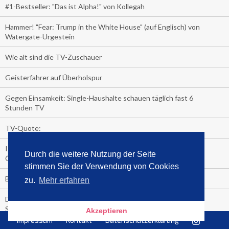
#1-Bestseller: "Das ist Alpha!" von Kollegah
Hammer! "Fear: Trump in the White House" (auf Englisch) von
Watergate-Urgestein
Wie alt sind die TV-Zuschauer
Geisterfahrer auf Überholspur
Gegen Einsamkeit: Single-Haushalte schauen täglich fast 6
Stunden TV
TV-Quote:
Italienisches Kochbuch schießt auf Nummer 1 in Deutschland,
Durch die weitere Nutzung der Seite
Österreich und Schweiz
stimmen Sie der Verwendung von Cookies
Blick in die Garage der TV-Dauerglotzer
zu.
Mehr erfahren
Die Deutschen investieren, während die Österreicher und
Schweizer noch nachdenken, wie sie reich werden.
Akzeptieren
Impressum
Kontakt
Datenschutzerklärung