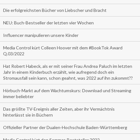
Die erfolgreichsten Bücher von Liebscher und Bracht
NEU: Buch-Bestseller der letzten vier Wochen
Influencer manipulieren unsere Kinder
Media Control kürt Colleen Hoover mit dem #BookTok Award
Q.03/2022
Hat Robert Habeck, als er mit seiner Frau Andrea Paluch im letzten
Jahr in einem Kinderbuch erzählt, wie aufregend doch ein
Stromausfall sein kann, schon geahnt, was 2022 auf ihn zukommt??
Hörbuch-Markt auf dem Wachtumskurs: Download und Streaming
immer beliebter
Das größte TV-Ereignis aller Zeiten, aber ihr Vermächtnis
hinterlässt sie in Büchern
Offizieller Partner der Dualen-Hochschule Baden-Württemberg
Media Control kürt den Sommer-Beststeller 2022