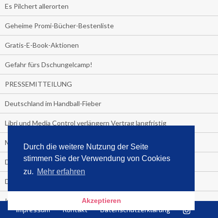
Es Pilchert allerorten
Geheime Promi-Bücher-Bestenliste
Gratis-E-Book-Aktionen
Gefahr fürs Dschungelcamp!
PRESSEMITTEILUNG
Deutschland im Handball-Fieber
Libri und Media Control verlängern Vertrag langfristig
Medienquiz:
Durch die weitere Nutzung der Seite
stimmen Sie der Verwendung von Cookies
Deutschlands Jahrescharts 2018
zu.
Mehr erfahren
Die TV-Quotenkönige 2018
KNV und Media Control verlängern vorzeitig Zusammenarbeit
Akzeptieren
Impressum
Kontakt
Datenschutzerklärung