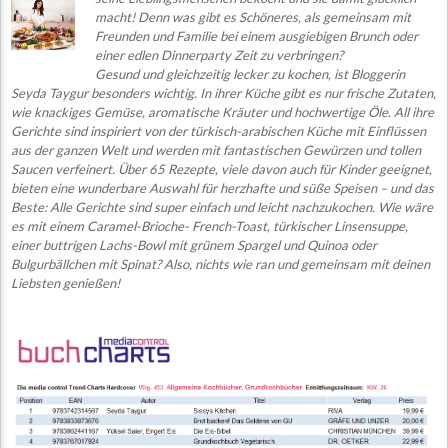
macht! Denn was gibt es Schöneres, als
g
emeinsam mit
Freunden und F
amilie bei einem ausgiebigen Brunch oder
einer edlen Dinnerparty Zeit zu verbringen?
Ge
sund un
d gleichzeitig lecker zu kochen, ist Bloggerin
Seyda Taygur besonders wichtig. In ihrer Küche gibt es nur frische Zutaten,
wie knackiges Gemüse, aromatische Kräuter und hochwertige Öle. All ihre
Gerichte sind inspiriert von der türkisch-arabischen Küche mit Einflüssen
aus der ganzen Welt und werden mit fantastischen Gewürzen und tollen
Saucen verfeinert. Über 65 Rezepte, viele davon auch für Kinder geeignet,
bieten eine wunderbare Auswahl für herzhafte und süße Speisen – und das
Beste: Alle Gerichte sind super einfach und leicht nachzukochen. Wie wäre
es mit einem Caramel-Brioche- French-Toast, türkischer Linsensuppe,
einer buttrigen Lachs-Bowl mit grünem Spargel und Quinoa oder
Bulgurbällchen mit Spinat? Also, nichts wie ran und gemeinsam mit deinen
Liebsten genießen!