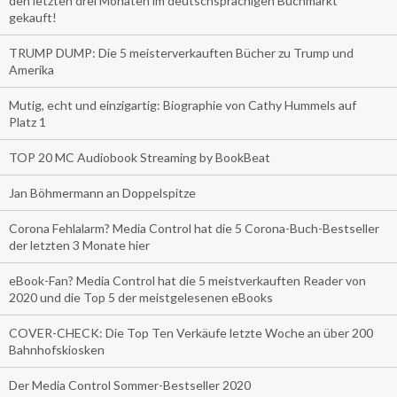
den letzten drei Monaten im deutschsprachigen Buchmarkt
gekauft!
TRUMP DUMP: Die 5 meisterverkauften Bücher zu Trump und
Amerika
Mutig, echt und einzigartig: Biographie von Cathy Hummels auf
Platz 1
TOP 20 MC Audiobook Streaming by BookBeat
Jan Böhmermann an Doppelspitze
Corona Fehlalarm? Media Control hat die 5 Corona-Buch-Bestseller
der letzten 3 Monate hier
eBook-Fan? Media Control hat die 5 meistverkauften Reader von
2020 und die Top 5 der meistgelesenen eBooks
COVER-CHECK: Die Top Ten Verkäufe letzte Woche an über 200
Bahnhofskiosken
Der Media Control Sommer-Bestseller 2020