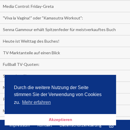
Media Control: Friday-Greta
"Viva la Vagina!" oder "Kamasutra Workout":
Senna Gammour erhält Spitzenfeder für meistverkauftes Buch
Heute ist Welttag des Buches!
TV-Marktanteile auf einen Blick
Fußball TV-Quoten:
Sensationell!
Niederlande - Deutschland:
Durch die weitere Nutzung der Seite
stimmen Sie der Verwendung von Cookies
PRESSEMITTEILUNG
zu.
Mehr erfahren
Media Control eBook-Panel
Akzeptieren
BIATHLON-WM im TV
Impressum
Kontakt
Datenschutzerklärung